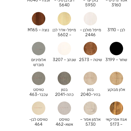
אפור גרפיט –
בוק יער –
דובדבן סיני –
וונגה – M640
5640
5950
3160
לבן – 3110
מייפל מולבן –
מייפל-אדר לבן
נוצה – M165
– 5602
2446
שחור – 3199
שיטה – 2573
שנהב – 3207
אלומיניום
מוברש
אלון מבוקע
בטון
בטון
טוויסט
בהיר-2040
כהה-2041
עכבר-463
אגוז אפריקאי
אלמון אפור –
טוויסט
טוויסט לבן-
– 5173
5730
אשא-462
464