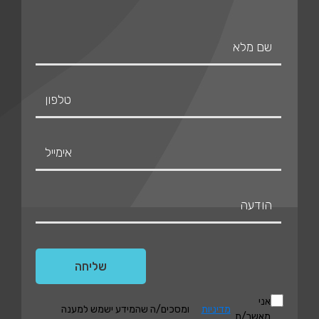
אני
מדיניות
ומסכים/ה שהמידע ישמש למענה
מאשר/ת