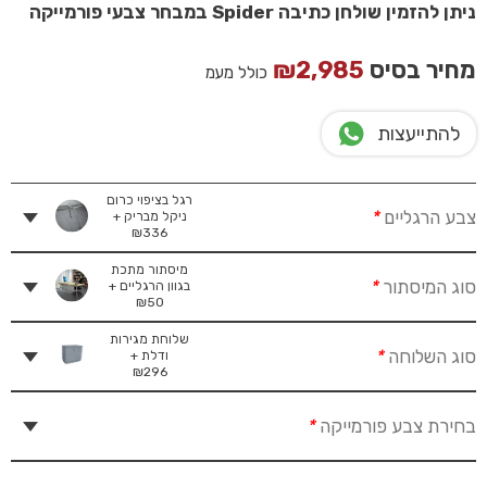
ניתן להזמין שולחן כתיבה
Spider
במבחר צבעי פורמייקה
מחיר בסיס
2,985
₪
כולל מעמ
להתייעצות
רגל בציפוי כרום
צבע הרגליים
*
ניקל מבריק +
₪
336
מיסתור מתכת
סוג המיסתור
*
בגוון הרגליים +
₪
50
שלוחת מגירות
סוג השלוחה
*
ודלת +
₪
296
בחירת צבע פורמייקה
*