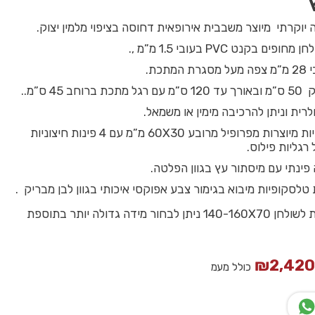
 יוקרתי מיוצר משבבית אירופאית דחוסה בציפוי מלמין יצוק.
ים בקנט PVC בעובי 1.5 מ”מ ,.
תכת.
חב 45 ס”מ..
רית וניתן להרכיבה מימין או משמאל.
רגליים איכותיות מיוצרות מפרופיל מרובע 60X30 מ”מ עם 4 פינות חיצוניות
 רגליות פילוס.
פינתי עם מיסתור עץ בגוון הפלטה.
מידה סטנדרטית לשולחן 140-160X70 ניתן לבחור מידה גדולה יותר בתוספת
₪
2,42
כולל מעמ