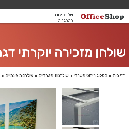
שלום, אורח
התחברות
שולחן מזכירה יוקרתי דגם Rondo רגל לבנה ללא מגירות - מיסתור
דף בית
קטלוג ריהוט משרדי
שולחנות משרדיים
שולחנות פינתיים
■
■
■
■