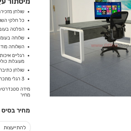
מיסתור עץ
שולחן מזכירה
כל חלקי השולחן מחופ
הפלטה בעובי 28 מ”מ צפה מעל מסגרת המ
שלוחה בעומק 50 ס”מ ובאורך עד 120 ס”מ עם רגל מתכת ברו
השלוחה מודול
מעוגלות כולל
שולחן כתיבה 
3 רגלי מתכת טלסקופיות מיבוא בגימור צבע אפוקסי איכותי בגוון לבן מבריק .
מחיר
מחיר בסיס
0
להתייעצות