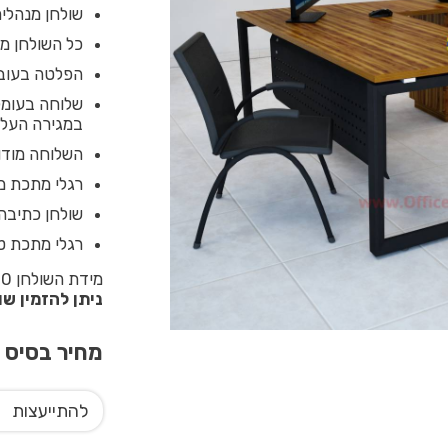
שולחן מנהלים
כל השולחן מחופה ב
הפלטה בעובי 28 מ”מ צפה מעל מסגרת המ
במגירה העליו
השלוחה מודול
רגלי מתכת משופעות 55X55 מ”מ בשילוב כ
שולחן כתיבה 
רגלי מתכת טל
מידת השולחן 140-160X70 ניתן לבחור מידה גדולה יותר בתוספת מחיר
ניתן להזמין ש
מחיר בסיס
0
להתייעצות