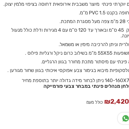
 יוקרתי פינתי מיוצר משבבית אירופאית דחוסה בציפוי מלמין יצוק.
קנט PVC 1.5 מ”מ.
תכת.
שלוחה בעומק 45 ס”מ ובאורך עד 120 ס”מ עם 4 מגירות ודלת כולל מנעול
נה.
רית וניתן להרכיבה מימין או משמאל.
רום ניקל ורגליות פילוס .
פינתי עם מיסתור מתכת מחורר בגוון הרגליים.
סקופיות מיבוא בגימור צבע אפוקסי איכותי בגוון שחור מגורען .
ולחן מנהלים פינתי במבחר צבעי פורמייקה
₪
2,42
כולל מעמ