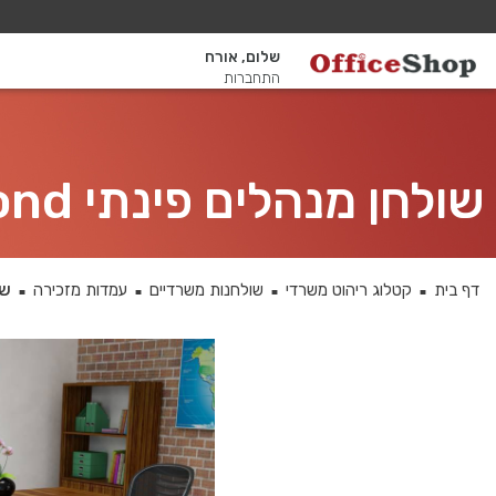
שלום, אורח
התחברות
שולחן מנהלים פינתי 4DM-Diamond רגל שחורה כולל מיסתור מתכת
דף בית
קטלוג ריהוט משרדי
שולחנות משרדיים
עמדות מזכירה
שולחן
■
■
■
■