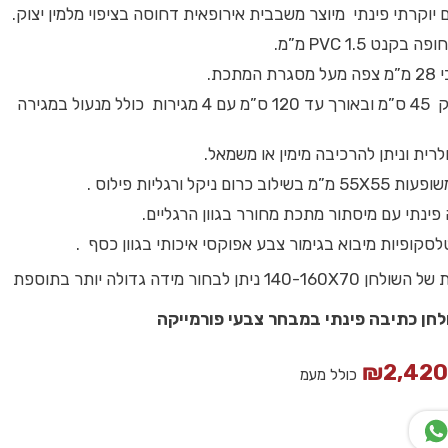
 יוקרתי פינתי מיוצר משבבית אירופאית דחוסה בציפוי מלמין יצוק.
קנט PVC 1.5 מ”מ.
תכת.
שלוחה בעומק 45 ס”מ ובאורך עד 120 ס”מ עם 4 מגירות כולל מנעול במגירה
רית וניתן להרכיבה מימין או משמאל.
רום ניקל ורגליות פילוס .
פינתי עם מיסתור מתכת מחורר בגוון הרגליים.
סקופיות מיבוא בגימור צבע אפוקסי איכותי בגוון כסף .
מידה סטנדרטית של השולחן 140-160X70 ניתן לבחור מידה גדולה יותר בתוספת
ולחן כתיבה פינתי במבחר צבעי פורמייקה
₪
2,42
כולל מעמ