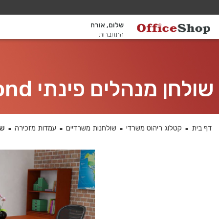
שלום, אורח
התחברות
שולחן מנהלים פינתי 4M-Diamond רגל כסופה כולל מיסתור מתכת
דף בית
קטלוג ריהוט משרדי
שולחנות משרדיים
עמדות מזכירה
שולחן
■
■
■
■