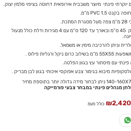
 יוקרתי פינתי מיוצר משבבית אירופאית דחוסה בציפוי מלמין יצוק.
קנט PVC 1.5 מ”מ.
תכת.
שלוחה בעומק 45 ס”מ ובאורך עד 120 ס”מ עם 4 מגירות ודלת כולל מנעול
נה.
רית וניתן להרכיבה מימין או משמאל.
רום ניקל ורגליות פילוס .
פינתי עם מיסתור עץ בגוון הפלטה.
סקופיות מיבוא בגימור צבע אפוקסי איכותי בגוון לבן מבריק .
ולחן מנהלים פינתי במבחר צבעי פורמייקה
₪
2,42
כולל מעמ