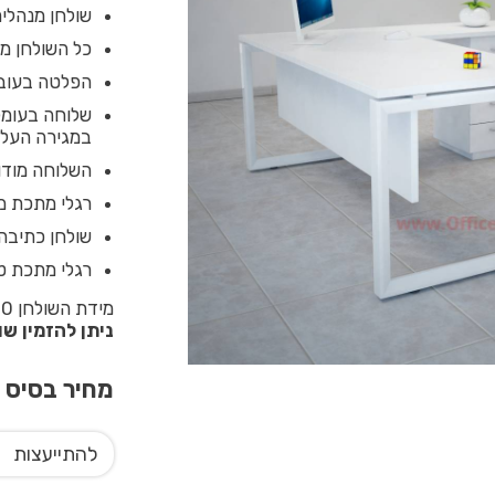
שולחן מנהלים
כל השולחן מחופה ב
הפלטה בעובי 28 מ”מ צפה מעל מסגרת המ
במגירה העליו
השלוחה מודול
רגלי מתכת משופעות 55X55 מ”מ בשילוב כ
שולחן כתיבה 
רגלי מתכת טל
מידת השולחן 140-160X70 ניתן לבחור מידה גדולה יותר בתוספת מחיר
ניתן להזמין ש
מחיר בסיס
0
להתייעצות