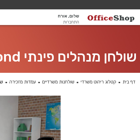
שלום, אורח
התחברות
שולחן מנהלים פינתי 4DM-Diamond רגל לבנה כולל מיסתור עץ
דף בית
קטלוג ריהוט משרדי
שולחנות משרדיים
עמדות מזכירה
שולחן
■
■
■
■