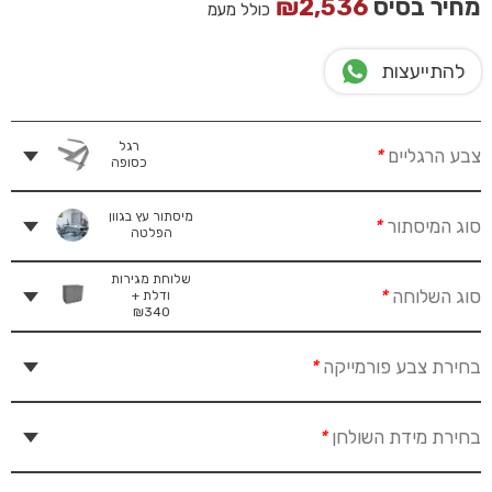
מחיר בסיס
2,536
₪
כולל מעמ
להתייעצות
רגל
צבע הרגליים
*
כסופה
מיסתור עץ בגוון
סוג המיסתור
*
הפלטה
שלוחת מגירות
סוג השלוחה
*
ודלת +
₪
340
בחירת צבע פורמייקה
*
בחירת מידת השולחן
*