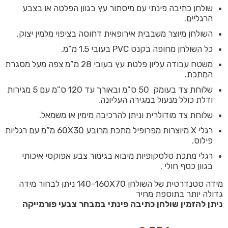
שולחן כתיבה פינתי עם מיסתור עץ בגוון הפלטה או בצבע
הרגליים.
השולחן מיוצר משבבית אירופאית דחוסה בציפוי מלמין יצוק.
כל השולחן מחופה בקנט PVC בעובי 1.5 מ”מ.
משטח עבודה עליון פלטת עץ בעובי 28 מ”מ צפה מעל מסגרת
המתכת.
שלוחת צד בעומק 50 ס”מ ובאורך עד 120 ס”מ עם 5 מגירות
ודלת כולל מנעול במגירה העליונה.
שלוחת צד מודולרית וניתן להרכיבה מימין או משמאל.
רגלי X מיוצרות מפרופיל מתכת מרובע 60X30 מ”מ עם רגליות
פילוס.
רגלי מתכת טלסקופיות מיבוא בגימור צבע אפוקסי איכותי
בגוון כסף חולי .
מידה סטנדרטית של השולחן 140-160X70 ניתן לבחור מידה
גדולה יותר בתוספת מחיר
ניתן להזמין שולחן כתיבה פינתי במבחר צבעי פורמייקה