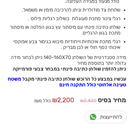
כולל מנעול במגירה העליונה.
שלוחת צד מודולרית וניתן להרכיבה מימין או משמאל.
רגלי צינור מתכת מעוגלות בשילוב רגליות פילוס .
שולחן כתיבה פינתי עם מיסתור עץ בגוון הפלטה או מיסתור
מתכת בגוון הרגליים.
רגלי מתכת איכותיות וייחודיות מיבוא בגימור צבע אפוקסי
איכותי כסף חולי או לבן מבריק .
מידה סטנדרטית של השולחן 140-160X70 ניתן לבחור מידה
גדולה יותר בתוספת מחיר
ניתן להזמין שולחן כתיבה פינתי במבחר צבעי פורמייקה
עכשיו במבצע כל הרוכש שולחן כתיבה פינתי מקבל
משטח
טעינה אלחוטי כולל התקנה חינם
המחיר
המחיר
מחיר בסיס
2,200
₪
₪
2,420
כולל מעמ
המקורי
הנוכחי
היה:
הוא:
להתייעצות
₪2,200.
₪2,420.