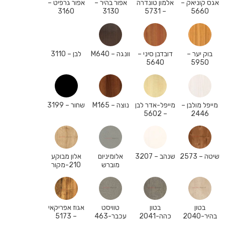
אגס קוניאק –
אלמון טונדרה
אפור בהיר –
אפור גרפיט –
3160
3130
– 5731
5660
בוק יער –
דובדבן סיני –
וונגה – M640
לבן – 3110
5640
5950
מייפל מולבן –
מייפל-אדר לבן
נוצה – M165
שחור – 3199
– 5602
2446
שיטה – 2573
שנהב – 3207
אלומיניום
אלון מבוקע
מוברש
210-מקור
בטון
בטון
טוויסט
אגוז אפריקאי
בהיר-2040
כהה-2041
עכבר-463
– 5173