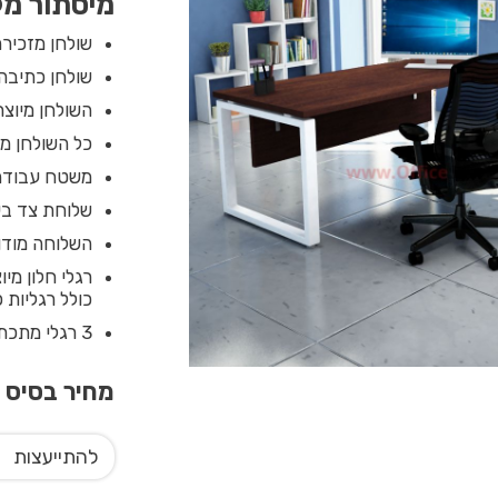
מיסתור מל
שולחן מזכירה
שולחן כתיבה 
השולחן מיוצר
כל השולחן מחופה בקנט
משטח עבודה עליון עץ בעו
שלוחת צד בעומק 50 ס”מ ובאורך עד 120 ס”מ עם ר
השלוחה מודול
כולל רגליות פ
3 רגלי מתכת טלסקופיות מיבוא בגימור צבע אפוקסי איכותי בגוון לבו מבריק .
מחיר בסיס
0
להתייעצות