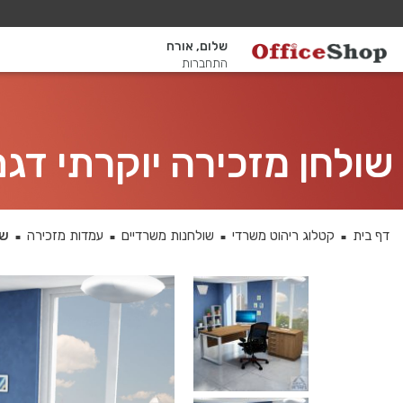
שלום, אורח
התחברות
שולחן מזכירה יוקרתי דגם Window רגל לבנה ללא מגירות - מיסתור
דף בית
קטלוג ריהוט משרדי
שולחנות משרדיים
עמדות מזכירה
שולח
■
■
■
■