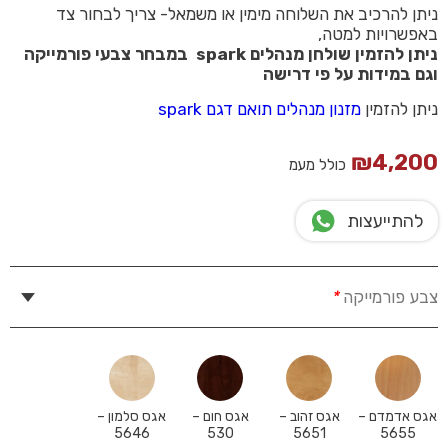
ניתן להרכיב את השלוחה מימין או משמאל- צריך לבחור צד
באפשרויות למטה,
ניתן להזמין שולחן מנהלים spark במבחר צבעי פורמייקה
וגם במידות על פי דרישה
ניתן להזמין
מזנון מנהלים תואם דגם spark
₪
4,200
כולל מעמ
להתייעצות
צבע פורמייקה
*
אגס אדמדם –
אגס זהוב –
אגס חום –
אגס סלמון –
5646
530
5651
5655