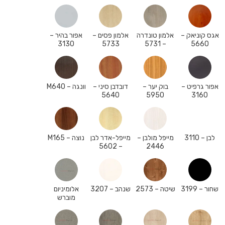
אגס קוניאק –
אלמון טונדרה
אלמון פסים –
אפור בהיר –
3130
5733
– 5731
5660
אפור גרפיט –
בוק יער –
דובדבן סיני –
וונגה – M640
5640
5950
3160
לבן – 3110
מייפל מולבן –
מייפל-אדר לבן
נוצה – M165
– 5602
2446
שחור – 3199
שיטה – 2573
שנהב – 3207
אלומיניום
מוברש