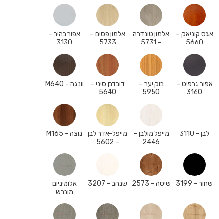
אגס קוניאק –
אלמון טונדרה
אלמון פסים –
אפור בהיר –
3130
5733
– 5731
5660
אפור גרפיט –
בוק יער –
דובדבן סיני –
וונגה – M640
5640
5950
3160
לבן – 3110
מייפל מולבן –
מייפל-אדר לבן
נוצה – M165
– 5602
2446
שחור – 3199
שיטה – 2573
שנהב – 3207
אלומיניום
מוברש