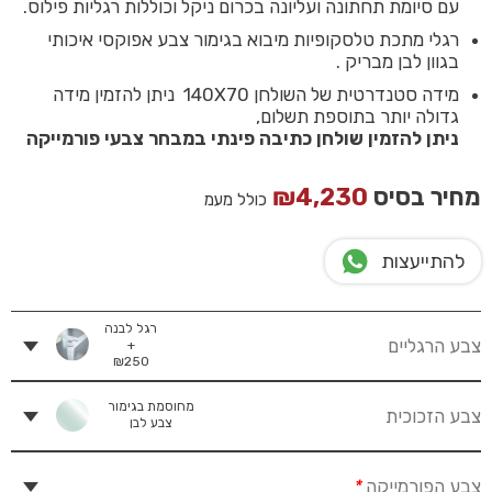
עם סיומת תחתונה ועליונה בכרום ניקל וכוללות רגליות פילוס.
רגלי מתכת טלסקופיות מיבוא בגימור צבע אפוקסי איכותי
בגוון לבן מבריק .
מידה סטנדרטית של השולחן 140X70 ניתן להזמין מידה
גדולה יותר בתוספת תשלום,
ניתן להזמין שולחן כתיבה פינתי במבחר צבעי פורמייקה
מחיר בסיס
4,230
₪
כולל מעמ
להתייעצות
רגל לבנה
צבע הרגליים
+
₪
250
מחוסמת בגימור
צבע הזכוכית
צבע לבן
צבע הפורמייקה
*