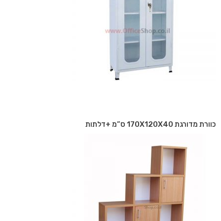
כוורת מדורגת 170X120X40 ס”מ +דלתות