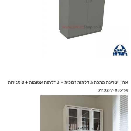
ארון ויטרינה מתכת 3 דלתות זכוכית + 3 דלתות אטומות + 2 מגירות
מק"ט: 3110Z-V-8