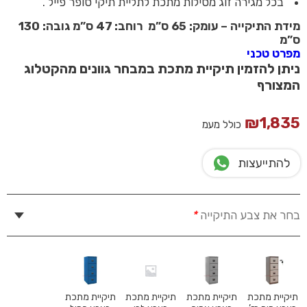
בכל מגירה זוג מסילות מתכת לתליית תיקי סופר פייל .
מידת התיקייה – עומק: 65 ס”מ רוחב: 47 ס”מ גובה: 130
ס”מ
מפרט טכני
ניתן להזמין תיקיית מתכת במבחר גוונים מהקטלוג
המצורף
₪
1,835
כולל מעמ
להתייעצות
בחר את צבע התיקייה
*
תיקיית מתכת
תיקיית מתכת
תיקיית מתכת
תיקיית מתכת