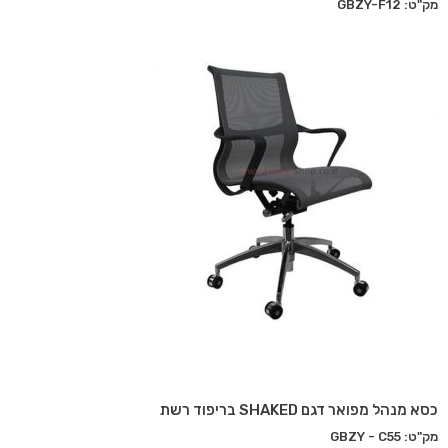
מק"ט: GBZY-F12
כסא מנהל מפואר דגם SHAKED בריפוד רשת
מק"ט: GBZY - C55