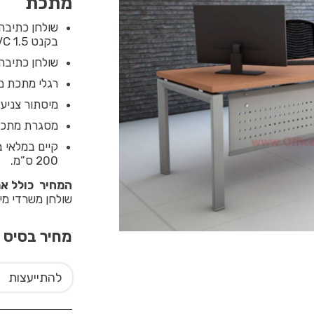
מתכת
שולחן כתיבה 
בקנט PVC 1.5 מ”מ.
שולחן כתיבה Sapir מגיע עם פלטה בעובי 28 מ”מ צפה מעל מסגרת המ
רגלי מתכת משופעות 55X55 מ”מ בשילוב כ
מיסתור צניע
מסגרת מתכת 
200 ס”מ.
המחיר כולל א
שולחן משרדי מיו
מחיר בסיס
5
להתייעצות