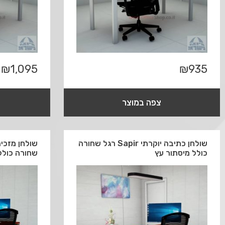
₪
1,095
₪
935
צפה במוצר
שולחן כתיבה יוקרתי Sapir רגל שחורה
כולל מיסתור עץ
שחורה כולל