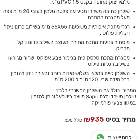
מלמין יצוק מחופה בקנט PVC 1.5 מ”מ.
שולחן כתיבה משרדי מגיע עם פלטה מלמין בעובי 28 מ”מ צפה
מעל מסגרת המתכת.
רגלי מתכת איכותיות משופעות 55X55 מ”מ בשילוב כרום ניקל
ורגליות פילוס .
מיסתור צניעות מתכת מחורר ומעוצב בשילוב כרום ניקל
מבריק.
מסגרת מתכת טלסקופית בגימור צבע אפוקסי שחור מגורען
בשילוב רגליות פילוס .
השולחן קיים במלאי בשלוש מידות רוחב ובאורך ניתן להזמין
בכל מידה שבין 120 ס”מ ל 200 ס”מ.
המחיר כולל את השולחן המשרדי בלבד
שולחן משרדי דגם Sapir מיוצר בישראל וניתן להזמין
במגוון צבעי פורמייקה
מחיר בסיס
935
₪
כולל מעמ
להתייעצות