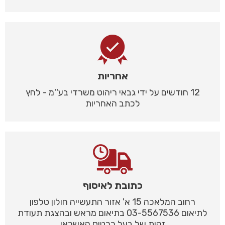
אחריות
12 חודשים על ידי גבאי ריהוט משרדי בע''מ - לחץ
לכתב האחריות
כתובת לאיסוף
רחוב המלאכה 15 א' אזור התעשייה חולון טלפון
לתיאום 03-5567536 בתיאום מראש ובהצגת תעודת
זהות של בעל כרטיס האשראי