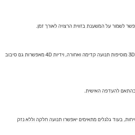
פשר לשמור על המשענת בזווית הרצויה לאורך זמן.
ידיות מתכווננות הן קריטיות לתמיכה בזרועות ולמניעת עומסים מיותרים על הכתפיים והצוואר. ידיות 2D מאפשרות כיוון גובה ורוחב, ידיות 3D מוסיפות תנועה קדימה ואחורה, וידיות 4D מאפשרות גם סיבוב
 בהתאם להעדפה האישית.
חות, בעוד גלגלים מתאימים יאפשרו תנועה חלקה וללא נזק