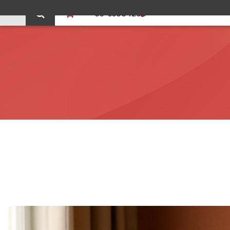
0
03-5588426