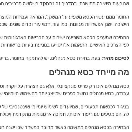
שנובעות מישיבה ממושכת. במדריך זה נתמקד בשלושה מרכיבים מרכז
החומר ממנו עשוי הכסא משפיע על המשקל, המראה ועמידות המוצר.
הישיבה. ישנן אפשרויות מגוונות, כמו עור, דמוי עור ובדים שונים, שכ
התמיכה שמעניק הכסא משפיעה ישירות על הבריאות הארגונומית של 
לפי הצרכים האישיים. התאמות אלו יסייעו במניעת בעיות בריאותיות ו
לסיכום מהיר:
בעת בחירת כסא מנהלים, יש להתמקד בחומר, בריפו
מה מייחד כסא מנהלים
כסא מנהלים אינו רק פריט פונקציונלי, אלא גם הצהרה על יוקרה 
עבודה, כסא מנהלים נחשב כפריט שמייצג יותר מהשימוש היומיומי 
בניגוד לכסאות תפעוליים, שמיועדים לשימוש יומיומי ואינטנסיבי ש
לה. הם מגיעים עם ריפוד איכותי, תמיכה ארגונומית מתקדמת ויכולת
הבחירה בכסא מנהלים מתאימה כאשר מדובר במשרד שבו ישנה חשיב