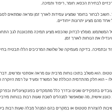
יים לבחירת הכסא: חומר, ריפוד ותמיכה.
 חשוב לבחור בחומר שמציע עמידות לאורך זמן ומראה שמתאים לסגנ
ל אחד מהם מציע יתרונות ייחודיים.
המשתמש. מומלץ לבדוק שהכסא מציע תמיכה מתכווננת לגב התחתון וה
יגדילו את הנוחות לאורך זמן.
ד ובתמיכה. בדיקה מעמיקה של שלושת המרכיבים הללו תבטיח בחי
וסטטוס. הוא משלב בתוכו נוחות מרבית עם מראה אסתטי ומרשים, דב
שלו – הוא חלק מהתדמית הכוללת של המשרד ומעיד על רמת היוקרה 
ל עובדים בתפקידים שונים ובדרך כלל מתמקדים בפונקציונליות ובפר
 כוונון אישית, מה שמאפשר למנהלים לשבת שעות רבות בנוחות מירבי
ות להצהרת סטטוס או במקרים בהם המנהל מבלה שעות רבות בישיב