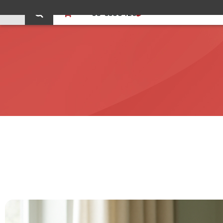
0
03-5588426